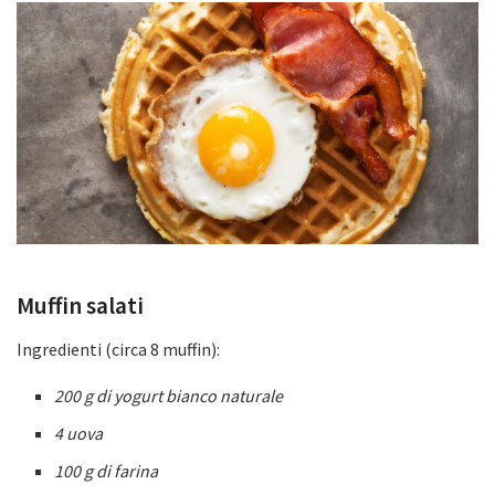
Muffin salati
Ingredienti (circa 8 muffin):
200 g di yogurt bianco naturale
4 uova
100 g di farina