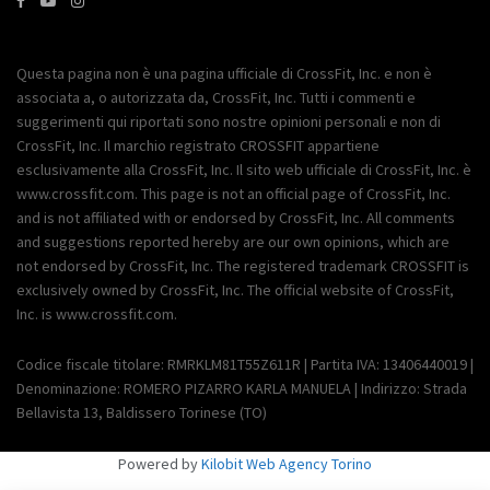
Questa pagina non è una pagina ufficiale di CrossFit, Inc. e non è
associata a, o autorizzata da, CrossFit, Inc. Tutti i commenti e
suggerimenti qui riportati sono nostre opinioni personali e non di
CrossFit, Inc. Il marchio registrato CROSSFIT appartiene
esclusivamente alla CrossFit, Inc. Il sito web ufficiale di CrossFit, Inc. è
www.crossfit.com. This page is not an official page of CrossFit, Inc.
and is not affiliated with or endorsed by CrossFit, Inc. All comments
and suggestions reported hereby are our own opinions, which are
not endorsed by CrossFit, Inc. The registered trademark CROSSFIT is
exclusively owned by CrossFit, Inc. The official website of CrossFit,
Inc. is www.crossfit.com.
Codice fiscale titolare: RMRKLM81T55Z611R | Partita IVA: 13406440019 |
Denominazione: ROMERO PIZARRO KARLA MANUELA | Indirizzo: Strada
Bellavista 13, Baldissero Torinese (TO)
Powered by
Kilobit Web Agency Torino