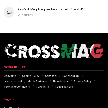
Cos’è il Murph e perché si fa nel CrossFit?
0 SHARES
Naviga nel sito
Chi Siamo
Cookie Policy
Contatti
Contributors
Lavora con noi
Media Partners
Newsletter
Privacy Policy
Termini e Condizioni
Pubblicità
Regali da nerd
Seguici