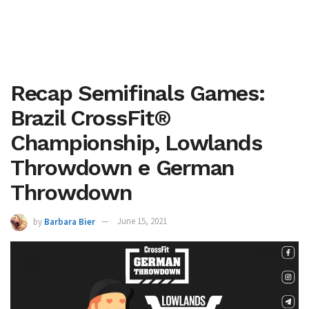
Recap Semifinals Games:
Brazil CrossFit®
Championship, Lowlands
Throwdown e German
Throwdown
by
Barbara Bier
June 15, 2021