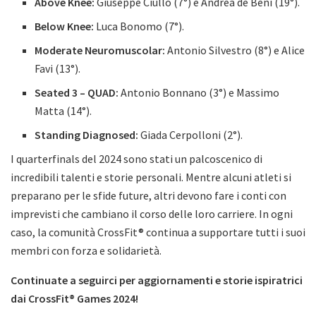
Above Knee:
Giuseppe Ciullo (7°) e Andrea de Beni (19°).
Below Knee:
Luca Bonomo (7°).
Moderate Neuromuscolar:
Antonio Silvestro (8°) e Alice
Favi (13°).
Seated 3 – QUAD:
Antonio Bonnano (3°) e Massimo
Matta (14°).
Standing Diagnosed:
Giada Cerpolloni (2°).
I quarterfinals del 2024 sono stati un palcoscenico di
incredibili talenti e storie personali. Mentre alcuni atleti si
preparano per le sfide future, altri devono fare i conti con
imprevisti che cambiano il corso delle loro carriere. In ogni
caso, la comunità CrossFit® continua a supportare tutti i suoi
membri con forza e solidarietà.
Continuate a seguirci per aggiornamenti e storie ispiratrici
dai CrossFit® Games 2024!