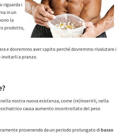
o riguarda i
ma in un
pono la
oro prodotto,
hiara e dovremmo aver capito perché dovremmo rivalutare i
nvitarli a pranzo.
e?
nella nostra nuova esistenza, come (re)inserirli, nella
 psichiatrico causa aumento incontrollato del peso
uramente provenendo da un periodo prolungato di
basso