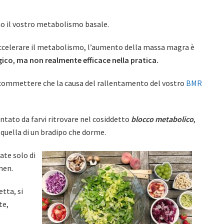
o il vostro metabolismo basale.
ccelerare il metabolismo, l’aumento della massa magra è
gico
,
ma non realmente efficace nella pratica.
 scommettere che la causa del rallentamento del vostro
BMR
ntato da farvi ritrovare nel cosiddetto
blocco metabolico
,
 quella di un bradipo che dorme.
ate solo di
men.
tta, si
te,