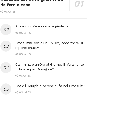
da fare a casa
0 SHARES
Amrap: cos’è e come si gestisce
0 SHARES
CrossFit®: cos’è un EMOM, ecco tre WOD
rappresentativi
0 SHARES
Camminare un’Ora al Giorno: È Veramente
Efficace per Dimagrire?
0 SHARES
Cos’è il Murph e perché si fa nel CrossFit?
0 SHARES