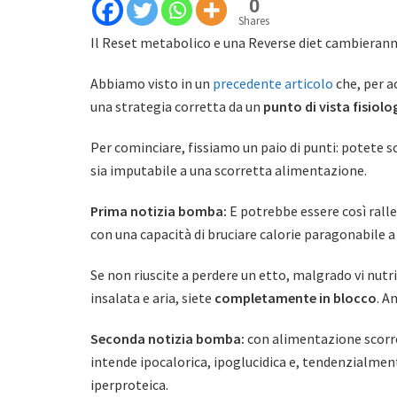
0
Shares
Il Reset metabolico e una Reverse diet cambierann
Abbiamo visto in un
precedente articolo
che, per a
una strategia corretta da un
punto di vista fisiolo
Per cominciare, fissiamo un paio di punti: potete
sia imputabile a una scorretta alimentazione.
Prima notizia bomba:
E potrebbe essere così ralle
con una capacità di bruciare calorie paragonabile a
Se non riuscite a perdere un etto, malgrado vi nutri
insalata e aria, siete
completamente in blocco
. A
Seconda notizia bomba:
con alimentazione scorre
intende ipocalorica, ipoglucidica e, tendenzialmen
iperproteica.