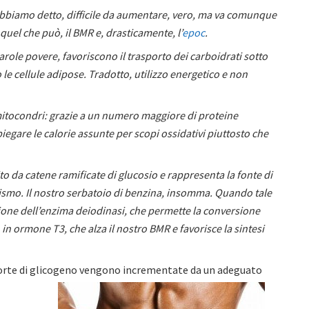
biamo detto, difficile da aumentare, vero, ma va comunque
quel che può, il BMR e, drasticamente, l’
epoc
.
arole povere, favoriscono il trasporto dei carboidrati sotto
 le cellule adipose. Tradotto, utilizzo energetico e non
itocondri: grazie a un numero maggiore di proteine
egare le calorie assunte per scopi ossidativi piuttosto che
ito da catene ramificate di glucosio e rappresenta la fonte di
nismo. Il nostro serbatoio di benzina, insomma. Quando tale
ione dell’enzima deiodinasi, che permette la conversione
n ormone T3, che alza il nostro BMR e favorisce la sintesi
corte di glicogeno vengono incrementate da un adeguato