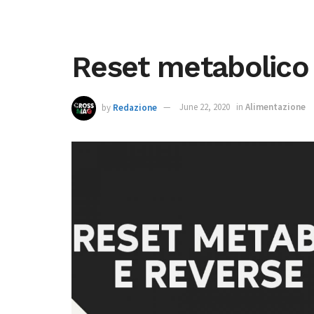
Reset metabolico 
by
Redazione
June 22, 2020
in
Alimentazione