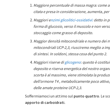
Maggiore percentuale di massa magra: come ab
citata e presa in considerazione, aumenta, per 
Maggiori e
nzimi glicolitici-ossidativi:
detto in p
forma di glucosio, verso il muscolo e non verso
stoccaggio come grasso di deposito.
Maggior densità mitocondriale e numero dei m
mitocondriali UCP-2,3, riusciremo meglio a impi
di sintesi. In soldoni, stessa cosa del punto 2.
Maggiori riserve di
glicogeno
: questo è costitu
deposito e riserva energetica del nostro orga
scorta è al massimo, viene stimolata la produz
dell’ormone T4 , metabolicamente poco attivo, i
delle amate proteine UCP-2,3.
Soffermiamoci un attimo sul
punto quattro
. Le s
apporto di carboidrati.