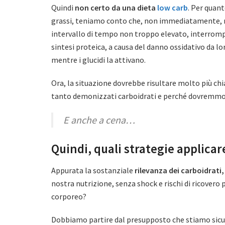
Quindi
non certo da una dieta
low carb
. Per quant
grassi, teniamo conto che, non immediatamente, 
intervallo di tempo non troppo elevato, interrom
sintesi proteica, a causa del danno ossidativo da l
mentre i glucidi la attivano.
Ora, la situazione dovrebbe risultare molto più c
tanto demonizzati carboidrati e perché dovremmo i
E anche a cena…
Quindi, quali strategie applicar
Appurata la sostanziale
rilevanza dei carboidrati,
nostra nutrizione, senza shock e rischi di ricovero
corporeo?
Dobbiamo partire dal presupposto che stiamo sic