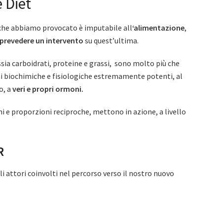
 Diet
 che abbiamo provocato è imputabile all
‘alimentazione
,
prevedere un intervento
su quest’ultima.
ssia carboidrati, proteine e grassi, sono molto più che
ni biochimiche e fisiologiche estremamente potenti, al
o, a
veri e propri ormoni.
ni e proporzioni reciproche, mettono in azione, a livello
R
li attori coinvolti nel percorso verso il nostro nuovo