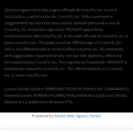
Questa pagina non è una pagina ufficiale di CrossFit, Inc. e non è
associata a, o autorizzata da, CrossFit, Inc. Tutti i commenti e
suggerimenti qui riportati sono nostre opinioni personali e non di
CrossFit, Inc. Il marchio registrato CROSSFIT appartiene
esclusivamente alla CrossFit, Inc. Il sito web ufficiale di CrossFit, Inc. è
www.crossfit.com. This page is not an official page of CrossFit, Inc.
and is not affiliated with or endorsed by CrossFit, Inc. All comments
and suggestions reported hereby are our own opinions, which are
not endorsed by CrossFit, Inc. The registered trademark CROSSFIT is
exclusively owned by CrossFit, Inc. The official website of CrossFit,
Inc. is www.crossfit.com.
Codice fiscale titolare: RMRKLM81T55Z611R | Partita IVA: 13406440019 |
Denominazione: ROMERO PIZARRO KARLA MANUELA | Indirizzo: Strada
Bellavista 13, Baldissero Torinese (TO)
Powered by
Kilobit Web Agency Torino