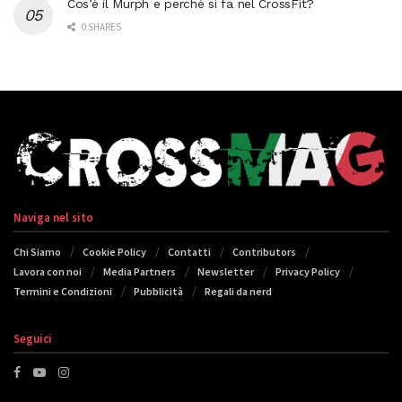
Cos’è il Murph e perché si fa nel CrossFit?
0 SHARES
Naviga nel sito
Chi Siamo
Cookie Policy
Contatti
Contributors
Lavora con noi
Media Partners
Newsletter
Privacy Policy
Termini e Condizioni
Pubblicità
Regali da nerd
Seguici