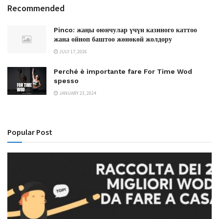
Recommended
Pinco: жаңы оюнчулар үчүн казиного каттоо
жана ойноп баштоо жөнөкөй жолдору
JULY 17, 2026
Perché è importante fare For Time Wod
spesso
JANUARY 23, 2024
Popular Post