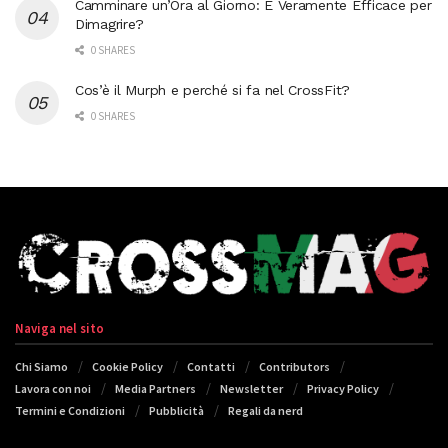
Camminare un’Ora al Giorno: È Veramente Efficace per
Dimagrire?
0 SHARES
Cos’è il Murph e perché si fa nel CrossFit?
0 SHARES
Naviga nel sito
Chi Siamo
Cookie Policy
Contatti
Contributors
Lavora con noi
Media Partners
Newsletter
Privacy Policy
Termini e Condizioni
Pubblicità
Regali da nerd