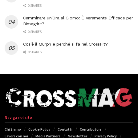
0 SHARES
Camminare un’Ora al Giorno: È Veramente Efficace per
Dimagrire?
0 SHARES
Cos’è il Murph e perché si fa nel CrossFit?
0 SHARES
Naviga nel sito
Chi Siamo
Cookie Policy
Contatti
Contributors
Lavora con noi
Media Partners
Newsletter
Privacy Policy