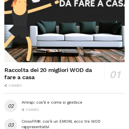
Raccolta dei 20 migliori WOD da
fare a casa
0 SHARES
Amrap: cos’è e come si gestisce
0 SHARES
CrossFit®: cos’è un EMOM, ecco tre WOD
rappresentativi