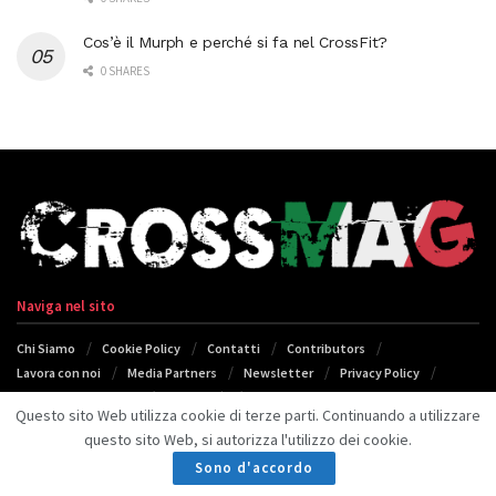
Cos’è il Murph e perché si fa nel CrossFit?
0 SHARES
Naviga nel sito
Chi Siamo
Cookie Policy
Contatti
Contributors
Lavora con noi
Media Partners
Newsletter
Privacy Policy
Termini e Condizioni
Pubblicità
Regali da nerd
Questo sito Web utilizza cookie di terze parti. Continuando a utilizzare
questo sito Web, si autorizza l'utilizzo dei cookie.
Seguici
Sono d'accordo