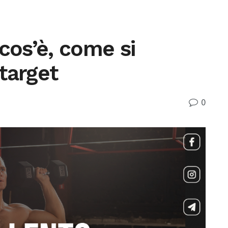
cos’è, come si
target
0