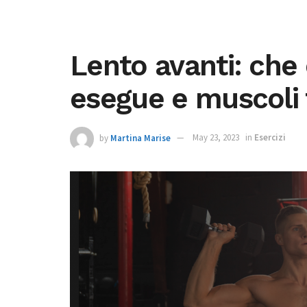
Lento avanti: che 
esegue e muscoli 
by
Martina Marise
May 23, 2023
in
Esercizi