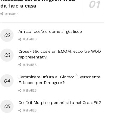
da fare a casa
0 SHARES
Amrap: cos’è e come si gestisce
0 SHARES
CrossFit®: cos’è un EMOM, ecco tre WOD
rappresentativi
0 SHARES
Camminare un’Ora al Giorno: È Veramente
Efficace per Dimagrire?
0 SHARES
Cos’è il Murph e perché si fa nel CrossFit?
0 SHARES