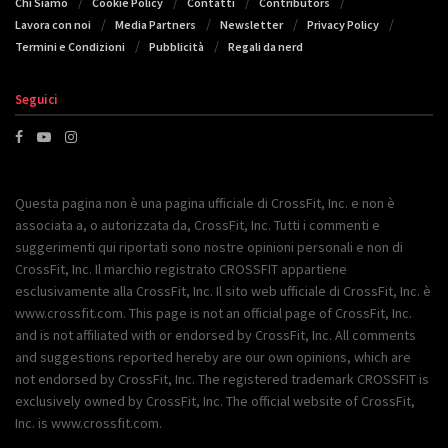
Chi Siamo
Cookie Policy
Contatti
Contributors
Lavora con noi
Media Partners
Newsletter
Privacy Policy
Termini e Condizioni
Pubblicità
Regali da nerd
Seguici
Questa pagina non è una pagina ufficiale di CrossFit, Inc. e non è
associata a, o autorizzata da, CrossFit, Inc. Tutti i commenti e
suggerimenti qui riportati sono nostre opinioni personali e non di
CrossFit, Inc. Il marchio registrato CROSSFIT appartiene
esclusivamente alla CrossFit, Inc. Il sito web ufficiale di CrossFit, Inc. è
www.crossfit.com. This page is not an official page of CrossFit, Inc.
and is not affiliated with or endorsed by CrossFit, Inc. All comments
and suggestions reported hereby are our own opinions, which are
not endorsed by CrossFit, Inc. The registered trademark CROSSFIT is
exclusively owned by CrossFit, Inc. The official website of CrossFit,
Inc. is www.crossfit.com.