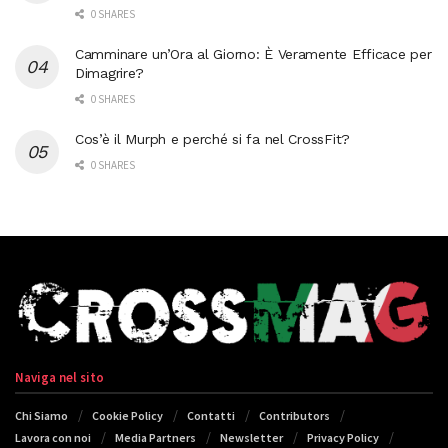
0 SHARES
Camminare un’Ora al Giorno: È Veramente Efficace per
Dimagrire?
0 SHARES
Cos’è il Murph e perché si fa nel CrossFit?
0 SHARES
Naviga nel sito
Chi Siamo
Cookie Policy
Contatti
Contributors
Lavora con noi
Media Partners
Newsletter
Privacy Policy