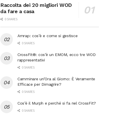
Raccolta dei 20 migliori WOD
da fare a casa
0 SHARES
Amrap: cos’è e come si gestisce
0 SHARES
CrossFit®: cos’è un EMOM, ecco tre WOD
rappresentativi
0 SHARES
Camminare un’Ora al Giorno: È Veramente
Efficace per Dimagrire?
0 SHARES
Cos’è il Murph e perché si fa nel CrossFit?
0 SHARES