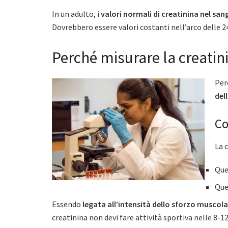
In un adulto, i
valori normali di creatinina nel san
Dovrebbero essere valori costanti nell’arco delle 24
Perché misurare la creatin
Per
del
Co
La 
Quel
Que
Essendo
legata all’intensità dello sforzo muscol
creatinina non devi fare attività sportiva nelle 8-1