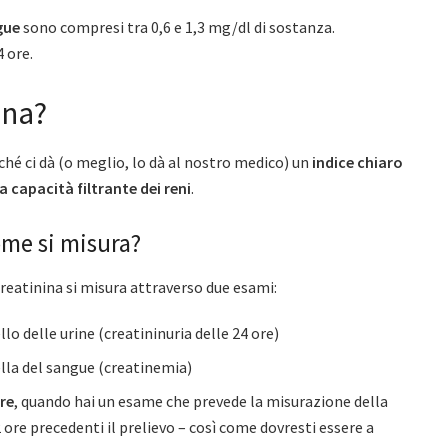
gue
sono compresi tra 0,6 e 1,3 mg/dl di sostanza.
 ore.
ina?
ché ci dà (o meglio, lo dà al nostro medico) un
indice chiaro
la capacità filtrante dei reni
.
me si misura?
creatinina si misura attraverso due esami:
lo delle urine (creatininuria delle 24 ore)
lla del sangue (creatinemia)
are
, quando hai un esame che prevede la misurazione della
2 ore precedenti il prelievo – così come dovresti essere a