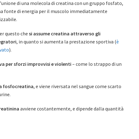
l’unione di una molecola di creatina con un gruppo fosfato,
na fonte di energia per il muscolo immediatamente
izzabile.
per questo che
si assume creatina attraverso gli
egratori
, in quanto si aumenta la prestazione sportiva (
è
vato
).
iva per sforzi improvvisi e violenti
– come lo strappo di un
la fosfocreatina
, e viene riversata nel sangue come scarto
urine.
reatinina
avviene costantemente, e dipende dalla quantità