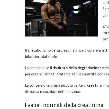
dal
è u
util
E’ 
int
pro
Il metabolismo della creatina in particolare
si att
bilanciere dal suolo
La creatinina è
il risultato della degradazione del
per essere infine filtrata nei reni e smaltita con le 
La conversione di una piccola parte di
creatina in c
di massa muscolare dell’individuo.
I valori normali della creatinina