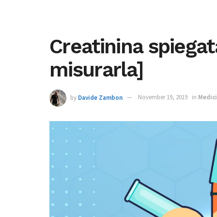
Creatinina spiega
misurarla]
by
Davide Zambon
November 19, 2019
in
Medic