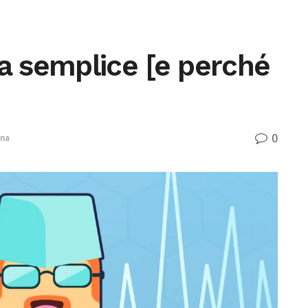
ta semplice [e perché
0
ina