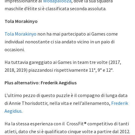
impressionante al
Wodapalooza
, dove la sua squadra
maschile d’élite si è classificata seconda assoluta.
Tola Morakinyo
Tola Morakinyo
non ha mai partecipato ai Games come
individual nonostante ci sia andato vicino in un paio di
occasioni.
Ha tuttavia gareggiato ai Games in team tre volte (2017,
2018, 2019) piazzandosi rispettivamente 11°, 9° e 12°.
Plus alternativo: Frederik Aegidius
L’ultimo pezzo di questo puzzle è il compagno di lunga data
di Annie Thorisdottir, nella vita e nell’allenamento,
Frederik
Aegidius.
Ha la stessa esperienza con il CrossFit® competitivo di tanti
atleti, dato che si è qualificato cinque volte a partire dal 2012.