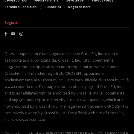
Lavora con noi
Media Partners
Newsletter
Privacy Policy
Termini e Condizioni
Pubblicità
Regali da nerd
Seguici
Questa pagina non è una pagina ufficiale di CrossFit, Inc. e non è
associata a, o autorizzata da, CrossFit, Inc. Tutti i commenti e
suggerimenti qui riportati sono nostre opinioni personali e non di
CrossFit, Inc. Il marchio registrato CROSSFIT appartiene
esclusivamente alla CrossFit, Inc. Il sito web ufficiale di CrossFit, Inc. è
www.crossfit.com. This page is not an official page of CrossFit, Inc.
and is not affiliated with or endorsed by CrossFit, Inc. All comments
and suggestions reported hereby are our own opinions, which are
not endorsed by CrossFit, Inc. The registered trademark CROSSFIT is
exclusively owned by CrossFit, Inc. The official website of CrossFit,
Inc. is www.crossfit.com.
Codice fiscale titolare: RMRKLM81T55Z611R | Partita IVA: 13406440019 |