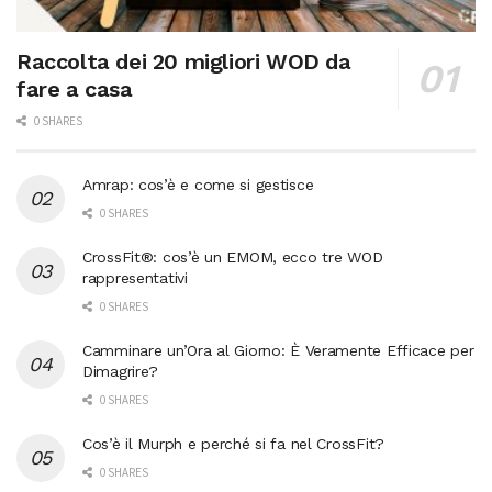
Raccolta dei 20 migliori WOD da
fare a casa
0 SHARES
Amrap: cos’è e come si gestisce
0 SHARES
CrossFit®: cos’è un EMOM, ecco tre WOD
rappresentativi
0 SHARES
Camminare un’Ora al Giorno: È Veramente Efficace per
Dimagrire?
0 SHARES
Cos’è il Murph e perché si fa nel CrossFit?
0 SHARES