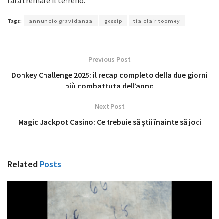
farà tremare il terreno.
Tags:
annuncio gravidanza
gossip
tia clair toomey
Previous Post
Donkey Challenge 2025: il recap completo della due giorni
più combattuta dell’anno
Next Post
Magic Jackpot Casino: Ce trebuie să știi înainte să joci
Related
Posts