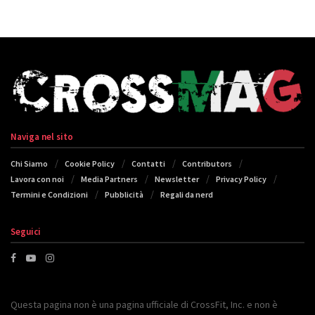
Naviga nel sito
Chi Siamo
Cookie Policy
Contatti
Contributors
Lavora con noi
Media Partners
Newsletter
Privacy Policy
Termini e Condizioni
Pubblicità
Regali da nerd
Seguici
Questa pagina non è una pagina ufficiale di CrossFit, Inc. e non è