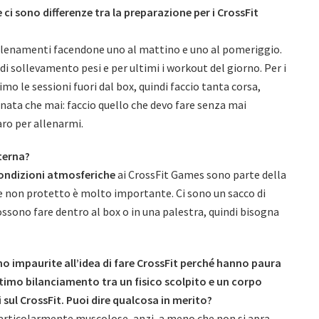
 ci sono differenze tra la preparazione per i CrossFit
 allenamenti facendone uno al mattino e uno al pomeriggio.
 di sollevamento pesi e per ultimi i workout del giorno. Per i
 le sessioni fuori dal box, quindi faccio tanta corsa,
nata che mai: faccio quello che devo fare senza mai
ro per allenarmi.
terna?
ondizioni atmosferiche
ai CrossFit Games sono parte della
nte non protetto è molto importante. Ci sono un sacco di
ssono fare dentro al box o in una palestra, quindi bisogna
 impaurite all’idea di fare CrossFit perché hanno paura
timo bilanciamento tra un fisico scolpito e un corpo
 sul CrossFit. Puoi dire qualcosa in merito?
 particolarmente muscolose, anzi, a meno che non si apra