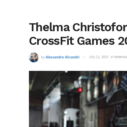
Thelma Christofor
CrossFit Games 201
by
Alessandro Alicandri
July 11, 2019
in
Intervi