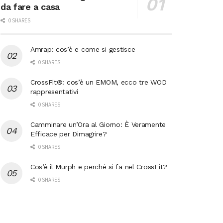
da fare a casa
0 SHARES
Amrap: cos’è e come si gestisce
0 SHARES
CrossFit®: cos’è un EMOM, ecco tre WOD
rappresentativi
0 SHARES
Camminare un’Ora al Giorno: È Veramente
Efficace per Dimagrire?
0 SHARES
Cos’è il Murph e perché si fa nel CrossFit?
0 SHARES