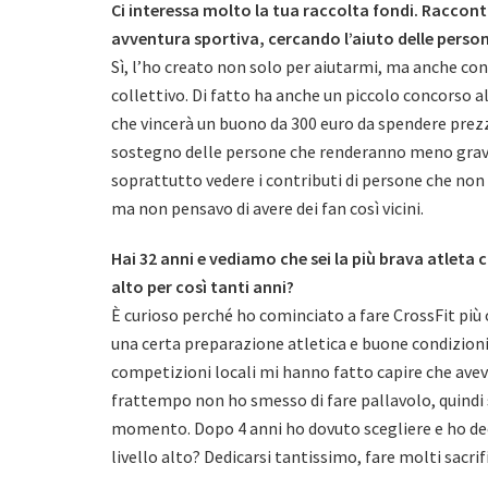
Ci interessa molto la tua raccolta fondi. Racco
avventura sportiva, cercando l’aiuto delle perso
Sì, l’ho creato non solo per aiutarmi, ma anche con 
collettivo. Di fatto ha anche un piccolo concorso al
che vincerà un buono da 300 euro da spendere prez
sostegno delle persone che renderanno meno gravos
soprattutto vedere i contributi di persone che no
ma non pensavo di avere dei fan così vicini.
Hai 32 anni e vediamo che sei la più brava atleta c
alto per così tanti anni?
È curioso perché ho cominciato a fare CrossFit più 
una certa preparazione atletica e buone condizioni f
competizioni locali mi hanno fatto capire che avevo
frattempo non ho smesso di fare pallavolo, quindi 
momento. Dopo 4 anni ho dovuto scegliere e ho deci
livello alto? Dedicarsi tantissimo, fare molti sacrif