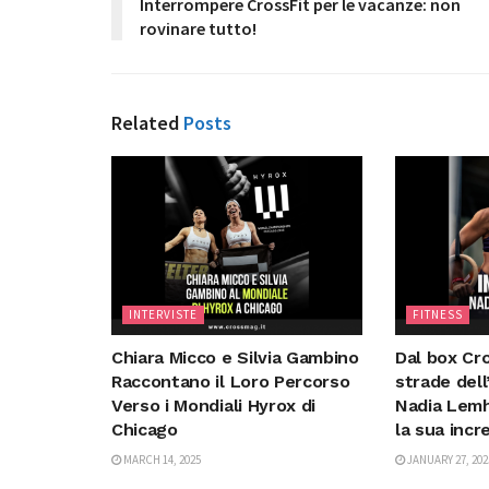
Interrompere CrossFit per le vacanze: non
rovinare tutto!
Related
Posts
INTERVISTE
FITNESS
Chiara Micco e Silvia Gambino
Dal box Cro
Raccontano il Loro Percorso
strade dell
Verso i Mondiali Hyrox di
Nadia Lemh
Chicago
la sua incr
MARCH 14, 2025
JANUARY 27, 202