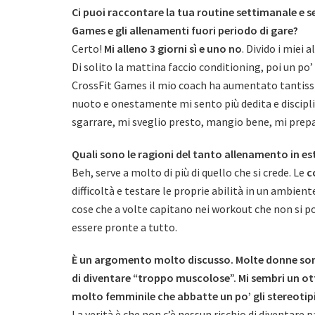
Ci puoi raccontare la tua routine settimanale e se
Games e gli allenamenti fuori periodo di gare?
Certo!
Mi alleno 3 giorni sì e uno no
. Divido i miei
Di solito la mattina faccio conditioning, poi un po’
CrossFit Games il mio coach ha aumentato tantissimo
nuoto e onestamente mi sento più dedita e discipli
sgarrare, mi sveglio presto, mangio bene, mi prepa
Quali sono le ragioni del tanto allenamento in es
Beh, serve a molto di più di quello che si crede. Le
c
difficoltà e testare le proprie abilità in un ambie
cose che a volte capitano nei workout che non si po
essere pronte a tutto.
È un argomento molto discusso. Molte donne sono
di diventare “troppo muscolose”. Mi sembri un ot
molto femminile che abbatte un po’ gli stereotipi
La verità è che non c’è nessun rischio di diventare