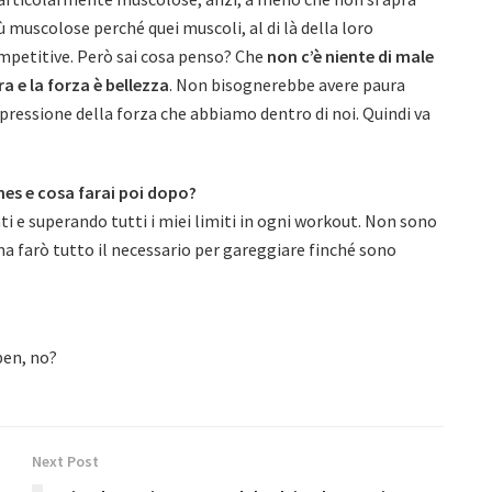
ù muscolose perché quei muscoli, al di là della loro
mpetitive. Però sai cosa penso? Che
non c’è niente di male
a e la forza è bellezza
. Non bisognerebbe avere paura
espressione della forza che abbiamo dentro di noi. Quindi va
mes e cosa farai poi dopo?
ati e superando tutti i miei limiti in ogni workout. Non sono
a farò tutto il necessario per gareggiare finché sono
pen, no?
Next Post