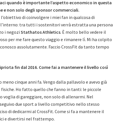
ntaci quando è importante l’aspetto economico in questa
ne e non solo degli sponsor commerciali.
l’obiettivo di coinvolgere i miei fan in qualcosa di
l’interno: tra tutti i sostenitori verrà estratta una persona
zo i negozi
Stathatos Athletics
. È molto bello vedere il
o per me fare questo viaggio e rimanere lì. Mi ha colpito
n conosco assolutamente. Faccio CrossFit da tanto tempo
ipriota fin dal 2016. Come fai a mantenere il livello così
o meno cinque anni fa. Vengo dalla pallavolo e avevo già
isiche. Ho fatto quello che fanno in tanti: le piccole
 voglia di gareggiare, non solo di allenarmi. Nel
seguivo due sport a livello competitivo nello stesso
so di dedicarmi al CrossFit. Come si fa a mantenere il
ici e divertirsi nel frattempo.