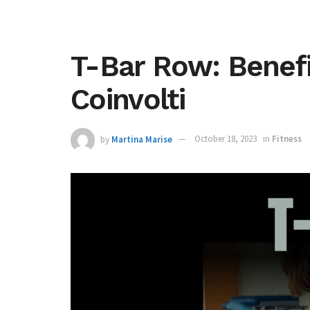
T-Bar Row: Benefi
Coinvolti
by
Martina Marise
October 18, 2023
in
Fitness