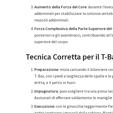
Aumento della Forza del Core
: durante l’ese
addominali per stabilizzare la colonna verteb
muscoli addominali.
Forza Complessiva della Parte Superiore del
posteriori e gli avambracci, contribuendo all
superiore del corpo.
Tecnica Corretta per il T-
Preparazione
: inizia caricando il bilanciere 
T-Bar, con i piedi a larghezza delle spalle e 
dritta, e il petto in fuori.
Impugnatura
: puoi scegliere tra una presa l
Assicurati di afferrare saldamente le maniglie 
Esecuzione
: con le ginocchia leggermente fless
petto contrarre i muscoli della schiena. Mant