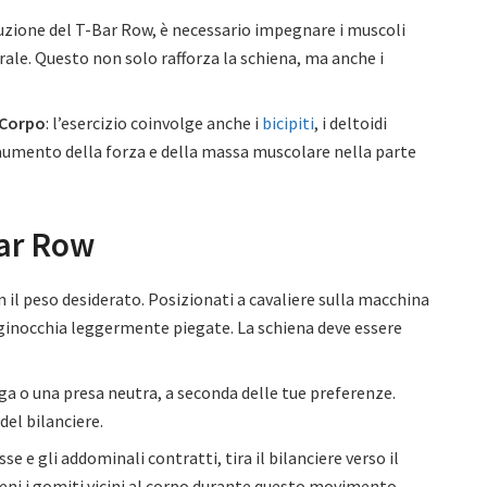
cuzione del T-Bar Row, è necessario impegnare i muscoli
rale. Questo non solo rafforza la schiena, ma anche i
 Corpo
: l’esercizio coinvolge anche i
bicipiti
, i deltoidi
’aumento della forza e della massa muscolare nella parte
Bar Row
con il peso desiderato. Posizionati a cavaliere sulla macchina
le ginocchia leggermente piegate. La schiena deve essere
arga o una presa neutra, a seconda delle tue preferenze.
del bilanciere.
e e gli addominali contratti, tira il bilanciere verso il
ieni i gomiti vicini al corpo durante questo movimento.