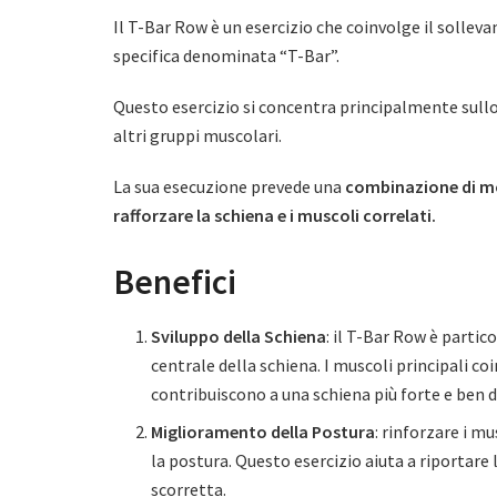
Il T-Bar Row è un esercizio che coinvolge il sollev
specifica denominata “T-Bar”.
Questo esercizio si concentra principalmente sull
altri gruppi muscolari.
La sua esecuzione prevede una
combinazione di mo
rafforzare la schiena e i muscoli correlati.
Benefici
Sviluppo della Schiena
: il T-Bar Row è partic
centrale della schiena. I muscoli principali coi
contribuiscono a una schiena più forte e ben d
Miglioramento della Postura
: rinforzare i m
la postura. Questo esercizio aiuta a riportare l
scorretta.