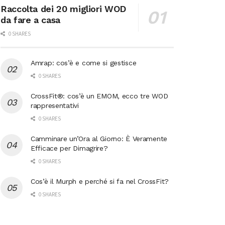
Raccolta dei 20 migliori WOD
da fare a casa
0 SHARES
Amrap: cos’è e come si gestisce
0 SHARES
CrossFit®: cos’è un EMOM, ecco tre WOD
rappresentativi
0 SHARES
Camminare un’Ora al Giorno: È Veramente
Efficace per Dimagrire?
0 SHARES
Cos’è il Murph e perché si fa nel CrossFit?
0 SHARES