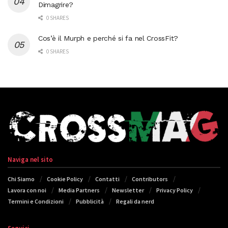
Dimagrire?
0 SHARES
Cos’è il Murph e perché si fa nel CrossFit?
0 SHARES
Naviga nel sito
Chi Siamo
Cookie Policy
Contatti
Contributors
Lavora con noi
Media Partners
Newsletter
Privacy Policy
Termini e Condizioni
Pubblicità
Regali da nerd