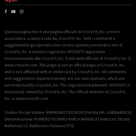
Seguici
Questa pagina non è una pagina ufficiale di CrossFit, Inc. e non è
associata a, o autorizzata da, CrossFit, Inc. Tutti i commenti e
suggerimenti qui riportati sono nostre opinioni personali e non di
CrossFit, Inc. Il marchio registrato CROSSFIT appartiene
esclusivamente alla CrossFit, Inc. Il sito web ufficiale di CrossFit, Inc. è
www.crossfit.com. This page is not an official page of CrossFit, Inc.
and is not affiliated with or endorsed by CrossFit, Inc. All comments
and suggestions reported hereby are our own opinions, which are
not endorsed by CrossFit, Inc. The registered trademark CROSSFIT is
exclusively owned by CrossFit, Inc. The official website of CrossFit,
Inc. is www.crossfit.com.
Codice fiscale titolare: RMRKLM81T55Z611R | Partita IVA: 13406440019 |
Denominazione: ROMERO PIZARRO KARLA MANUELA | Indirizzo: Strada
Bellavista 13, Baldissero Torinese (TO)