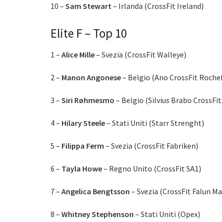
10 –
Sam Stewart
– Irlanda (CrossFit Ireland)
Elite F – Top 10
1 –
Alice Mille
– Svezia (CrossFit Walleye)
2 –
Manon Angonese
– Belgio (Ano CrossFit Roche
3 –
Siri Røhmesmo
– Belgio (Silvius Brabo CrossFit
4 –
Hilary Steele
– Stati Uniti (Starr Strenght)
5 –
Filippa Ferm
– Svezia (CrossFit Fabriken)
6 –
Tayla Howe
– Regno Unito (CrossFit SA1)
7 –
Angelica Bengtsson
– Svezia (CrossFit Falun 
8 –
Whitney Stephenson
– Stati Uniti (Opex)