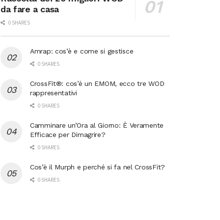
da fare a casa
0 SHARES
Amrap: cos’è e come si gestisce
0 SHARES
CrossFit®: cos’è un EMOM, ecco tre WOD
rappresentativi
0 SHARES
Camminare un’Ora al Giorno: È Veramente
Efficace per Dimagrire?
0 SHARES
Cos’è il Murph e perché si fa nel CrossFit?
0 SHARES