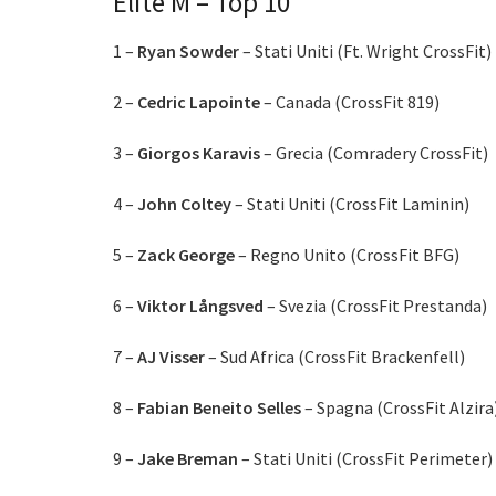
Elite M – Top 10
1 –
Ryan Sowder
– Stati Uniti (Ft. Wright CrossFit)
2 –
Cedric Lapointe
– Canada (CrossFit 819)
3 –
Giorgos Karavis
– Grecia (Comradery CrossFit)
4 –
John Coltey
– Stati Uniti (CrossFit Laminin)
5 –
Zack George
– Regno Unito (CrossFit BFG)
6 –
Viktor Långsved
– Svezia (CrossFit Prestanda)
7 –
AJ Visser
– Sud Africa (CrossFit Brackenfell)
8 –
Fabian Beneito Selles
– Spagna (CrossFit Alzira
9 –
Jake Breman
– Stati Uniti (CrossFit Perimeter)