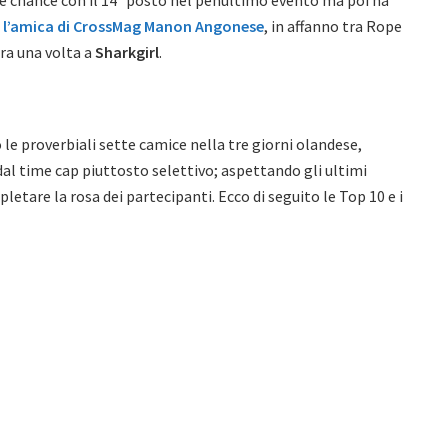
ie chance con il 14° posto nel penultimo evento ma poi ha
l’amica di CrossMag
Manon Angonese
, in affanno tra Rope
ora una volta a
Sharkgirl
.
 le proverbiali sette camice nella tre giorni olandese,
al time cap piuttosto selettivo; aspettando gli ultimi
letare la rosa dei partecipanti. Ecco di seguito le Top 10 e i