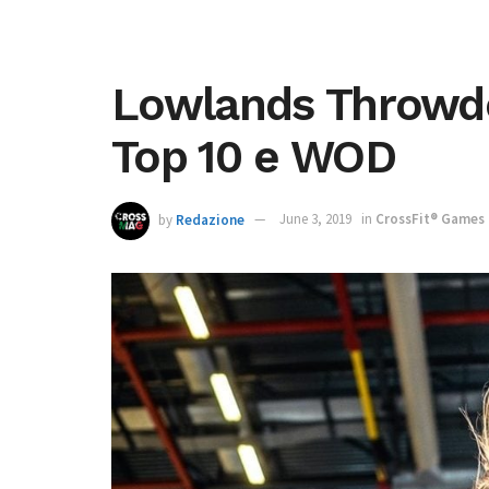
Lowlands Throwdow
Top 10 e WOD
by
Redazione
June 3, 2019
in
CrossFit® Games