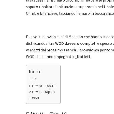
la svedese ha rischiato di compromettere le propr
saputo ribaltare la situazione superando nel finale
Climb e bilanciere, lasciando l’amaro in bocca anc
Due volti nuovi in quel di Madison che hanno sudato
districandosi tra
WOD davvero completi
e spesso d
verdetti dai prossimo
French Throwdown
per comp
WOD che hanno impegnato gli atleti.
Indice
Elite M – Top 10
Elite F – Top 10
Wod