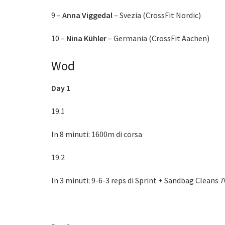
9 –
Anna Viggedal
– Svezia (CrossFit Nordic)
10 –
Nina Kühler
– Germania (CrossFit Aachen)
Wod
Day 1
19.1
In 8 minuti: 1600m di corsa
19.2
In 3 minuti: 9-6-3 reps di Sprint + Sandbag Cleans 