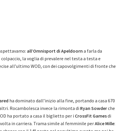
 aspettavamo:
all’Omnisport di Apeldoorn
a farla da
 colpaccio, la voglia di prevalere nel testa a testa e
 decise all’ultimo WOD, con dei capovolgimenti di fronte che
ared
ha dominato dall’inizio alla fine, portando a casa 670
i altri. Rocambolesca invece la rimonta di
Ryan Sowder
che
D ha portato a casa il biglietto per i
CrossFit Games
di
 volta in carriera. Trama simile al femminile per
Alice Mille
: