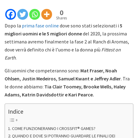
0
Shares
Dopo la
prima fase online
dove sono stati selezionati i
5
migliori uomini e le 5 migliori donne
del 2020, la prossima
settimana avremo finalmente la fase 2 al Ranch di Aromas,
dove verrà definito chi è l’uomo e la donna più
Fittest on
Earth
.
Gli uomini che competeranno sono:
Mat Fraser, Noah
Ohlsen, Justin Medeiros, Samuel Kwant e Jeffrey Adler
. Tra
le donne abbiamo:
Tia Clair Toomey, Brooke Wells, Haley
Adams, Katrin Davidsdottir e Kari Pearce.
Indice
COME FUNZIONERANNO I CROSSFIT® GAMES?
QUANDO E DOVE SI POTRANNO GUARDARE LE FINALI DEI