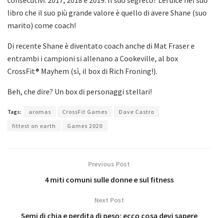
consecutivi: 2017, 2018 e 2019. Il suo segreto? Lei dice nel suo
libro che il suo più grande valore è quello di avere Shane (suo
marito) come coach!
Di recente Shane è diventato coach anche di Mat Fraser e
entrambi i campioni si allenano a Cookeville, al box
CrossFit® Mayhem (sì, il box di Rich Froning!).
Beh, che dire? Un box di personaggi stellari!
Tags:
aromas
CrossFit Games
Dave Castro
fittest on earth
Games 2020
Previous Post
4 miti comuni sulle donne e sul fitness
Next Post
Semi di chia e perdita di peso: ecco cosa devi sapere