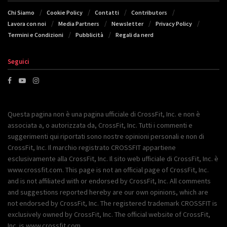
Chi Siamo
Cookie Policy
Contatti
Contributors
Lavora con noi
Media Partners
Newsletter
Privacy Policy
Termini e Condizioni
Pubblicità
Regali da nerd
Seguici
Questa pagina non è una pagina ufficiale di CrossFit, Inc. e non è
associata a, o autorizzata da, CrossFit, Inc. Tutti i commenti e
suggerimenti qui riportati sono nostre opinioni personali e non di
CrossFit, Inc. Il marchio registrato CROSSFIT appartiene
esclusivamente alla CrossFit, Inc. Il sito web ufficiale di CrossFit, Inc. è
www.crossfit.com. This page is not an official page of CrossFit, Inc.
and is not affiliated with or endorsed by CrossFit, Inc. All comments
and suggestions reported hereby are our own opinions, which are
not endorsed by CrossFit, Inc. The registered trademark CROSSFIT is
exclusively owned by CrossFit, Inc. The official website of CrossFit,
Inc. is www.crossfit.com.