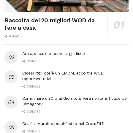
Raccolta dei 20 migliori WOD da
fare a casa
0 SHARES
Amrap: cos’è e come si gestisce
0 SHARES
CrossFit®: cos’è un EMOM, ecco tre WOD
rappresentativi
0 SHARES
Camminare un’Ora al Giorno: È Veramente Efficace per
Dimagrire?
0 SHARES
Cos’è il Murph e perché si fa nel CrossFit?
0 SHARES