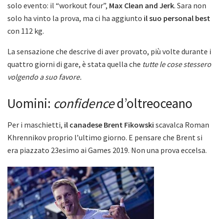
solo evento: il “workout four”,
Max Clean and Jerk
. Sara non
solo ha vinto la prova, ma ci ha aggiunto
il suo personal best
con 112 kg.
La sensazione che descrive di aver provato, più volte durante i
quattro giorni di gare, è stata quella che
tutte le cose stessero
volgendo a suo favore.
Uomini:
confidence
d’oltreoceano
Per i maschietti,
il canadese Brent Fikowski
scavalca Roman
Khrennikov proprio l’ultimo giorno. E pensare che Brent si
era piazzato 23esimo ai Games 2019. Non una prova eccelsa.