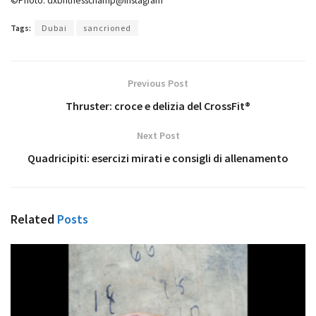
©Photo: dxbfitnesschamp@Instagram
Tags:
Dubai
sancrioned
Previous Post
Thruster: croce e delizia del CrossFit®
Next Post
Quadricipiti: esercizi mirati e consigli di allenamento
Related
Posts