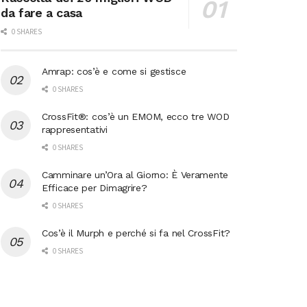
da fare a casa
0 SHARES
Amrap: cos’è e come si gestisce
0 SHARES
CrossFit®: cos’è un EMOM, ecco tre WOD
rappresentativi
0 SHARES
Camminare un’Ora al Giorno: È Veramente
Efficace per Dimagrire?
0 SHARES
Cos’è il Murph e perché si fa nel CrossFit?
0 SHARES