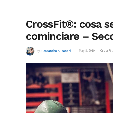
CrossFit®: cosa s
cominciare – Sec
by
Alessandro Alicandri
May 8, 2019
in
CrossFi