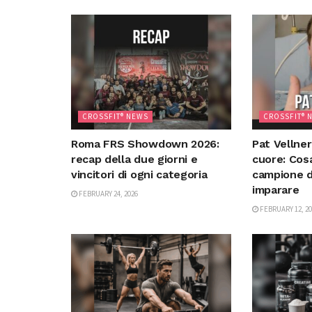
CROSSFIT® NEWS
CROSSFIT® 
Roma FRS Showdown 2026:
Pat Vellner
recap della due giorni e
cuore: Cos
vincitori di ogni categoria
campione d
imparare
FEBRUARY 24, 2026
FEBRUARY 12, 20