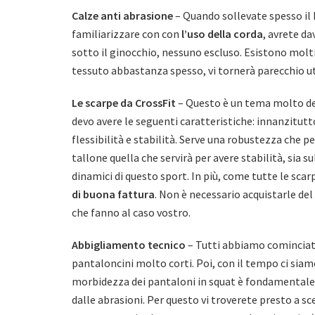
Calze anti abrasione
– Quando sollevate spesso il 
familiarizzare con con
l’uso della corda
, avrete da
sotto il ginocchio, nessuno escluso. Esistono molti 
tessuto abbastanza spesso, vi tornerà parecchio uti
Le scarpe da CrossFit
– Questo è un tema molto de
devo avere le seguenti caratteristiche: innanzit
flessibilità e stabilità. Serve una robustezza che pe
tallone quella che servirà per avere stabilità, sia su
dinamici di questo sport. In più, come tutte le scarp
di buona fattura
. Non è necessario acquistarle de
che fanno al caso vostro.
Abbigliamento tecnico
– Tutti abbiamo cominciato
pantaloncini molto corti. Poi, con il tempo ci siamo
morbidezza dei pantaloni in squat è fondamentale
dalle abrasioni. Per questo vi troverete presto a sc