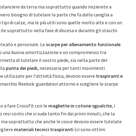
bilanciere da terra ma soprattutto quando inizierete a
vvero bisogno di tutelare la parte che fa dalla caviglia a
tipi di calze, ma le più utili sono quelle molto alte e con un
le soprattutto nella fase di discesa e durante gli stacchi.
licato e personale. Le
scarpe per allenamento funzionale
utto una buona amortizzazione e un compromesso tra
rmetta di tutelare il vostro piede, sia nella parte del
lla
punta dei piedi
, necessaria per tanti movimenti
e utilizzate per l’attività fisica, devono essere
traspiranti e
l marchio Reebok: guardatevi attorno e scegliere le scarpe
 a fare CrossFit con le
magliette in cotone sgualcite
, i
 resi conto che si suda tanto fin dai primi minuti, che la
 ma soprattutto che anche le cosce devono essere tutelate
egliere
materiali tecnici traspiranti
(ci sono ottimi