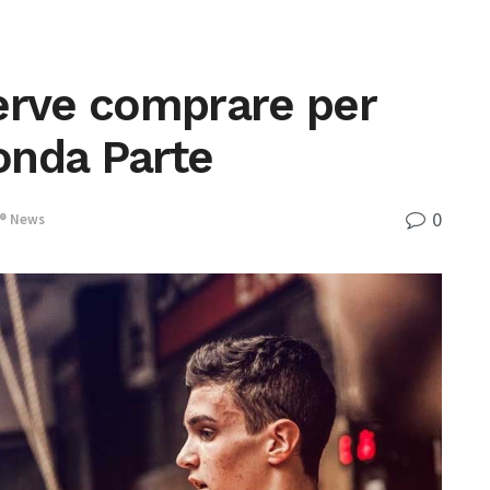
erve comprare per
onda Parte
0
t® News