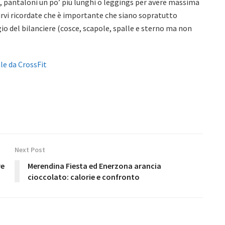
, pantaloni un po’ più lunghi o leggings per avere massima
rvi ricordate che è importante che siano sopratutto
gio del bilanciere (cosce, scapole, spalle e sterno ma non
ale da CrossFit
Next Post
re
Merendina Fiesta ed Enerzona arancia
cioccolato: calorie e confronto