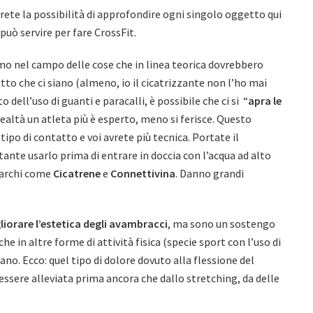
rete la possibilità di approfondire ogni singolo oggetto qui
 può servire per fare CrossFit.
o nel campo delle cose che in linea teorica dovrebbero
to che ci siano (almeno, io il cicatrizzante non l’ho mai
dell’uso di guanti e paracalli, è possibile che ci si “
apra le
realtà un atleta più è esperto, meno si ferisce. Questo
ipo di contatto e voi avrete più tecnica. Portate il
ante usarlo prima di entrare in doccia con l’acqua ad alto
 marchi come
Cicatrene
e
Connettivina
. Danno grandi
liorare l’estetica degli avambracci
, ma sono un sostengo
he in altre forme di attività fisica (specie sport con l’uso di
ano. Ecco: quel tipo di dolore dovuto alla flessione del
 essere alleviata prima ancora che dallo stretching, da delle