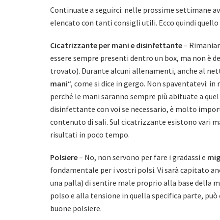
Continuate a seguirci: nelle prossime settimane av
elencato con tanti consigli utili. Ecco quindi quello
Cicatrizzante per mani e disinfettante
– Rimaniam
essere sempre presenti dentro un box, ma non è det
trovato). Durante alcuni allenamenti, anche al netto 
mani
“, come si dice in gergo. Non spaventatevi: in 
perché le mani saranno sempre più abituate a quel t
disinfettante con voi se necessario, è molto import
contenuto di sali. Sul cicatrizzante esistono vari
risultati in poco tempo.
Polsiere
– No, non servono per fare i gradassi e
mig
fondamentale per i vostri polsi. Vi sarà capitato anc
una palla) di sentire male proprio alla base della m
polso e alla tensione in quella specifica parte, può
buone polsiere.