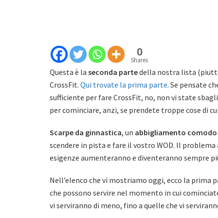
0
Shares
Questa è la
seconda parte
della nostra lista (piut
CrossFit.
Qui trovate la prima parte
. Se pensate che
sufficiente per fare CrossFit, no, non vi state sbag
per cominciare, anzi, se prendete troppe cose di cu
Scarpe da ginnastica
, un
abbigliamento comodo
scendere in pista e fare il vostro WOD. Il problema
esigenze aumenteranno e diventeranno sempre più
Nell’elenco che vi mostriamo oggi, ecco la prima pa
che possono servire nel momento in cui cominciate a
vi serviranno di meno, fino a quelle che vi servirann