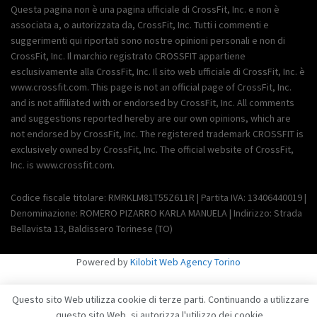
Questa pagina non è una pagina ufficiale di CrossFit, Inc. e non è
associata a, o autorizzata da, CrossFit, Inc. Tutti i commenti e
suggerimenti qui riportati sono nostre opinioni personali e non di
CrossFit, Inc. Il marchio registrato CROSSFIT appartiene
esclusivamente alla CrossFit, Inc. Il sito web ufficiale di CrossFit, Inc. è
www.crossfit.com. This page is not an official page of CrossFit, Inc.
and is not affiliated with or endorsed by CrossFit, Inc. All comments
and suggestions reported hereby are our own opinions, which are
not endorsed by CrossFit, Inc. The registered trademark CROSSFIT is
exclusively owned by CrossFit, Inc. The official website of CrossFit,
Inc. is www.crossfit.com.
Codice fiscale titolare: RMRKLM81T55Z611R | Partita IVA: 13406440019 |
Denominazione: ROMERO PIZARRO KARLA MANUELA | Indirizzo: Strada
Bellavista 13, Baldissero Torinese (TO)
Powered by
Kilobit Web Agency Torino
Questo sito Web utilizza cookie di terze parti. Continuando a utilizzare
questo sito Web, si autorizza l'utilizzo dei cookie.