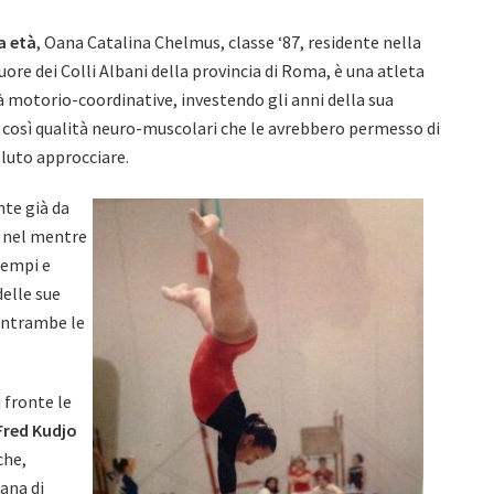
ra età
, Oana Catalina Chelmus, classe ‘87, residente nella
ore dei Colli Albani della provincia di Roma, è una atleta
 motorio-coordinative, investendo gli anni della sua
 così qualità neuro-muscolari che le avrebbero permesso di
luto approcciare.
nte già da
 nel mentre
tempi e
delle sue
 entrambe le
 fronte le
Fred Kudjo
che,
ana di