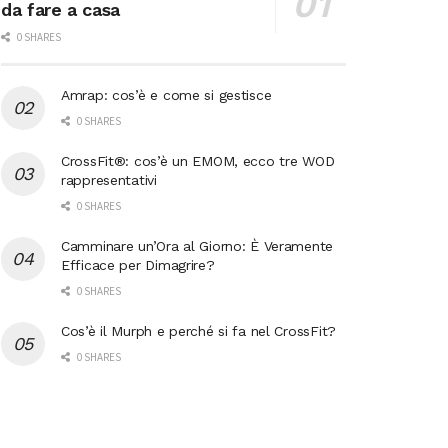
da fare a casa
0 SHARES
Amrap: cos’è e come si gestisce
0 SHARES
CrossFit®: cos’è un EMOM, ecco tre WOD
rappresentativi
0 SHARES
Camminare un’Ora al Giorno: È Veramente
Efficace per Dimagrire?
0 SHARES
Cos’è il Murph e perché si fa nel CrossFit?
0 SHARES