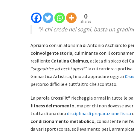
0
Shares
“A chi crede nei sogni, basta un gradin
Apriamo con un aforisma di Antonio Aschiarolo per
coinvolgente storia
, culminante con il coronamen
resiliente
Catalina Chelmus
, atleta di spicco dei 
“sognatrice ad occhi aperti”
la cui carriera sportiva 
Ginnastica Artistica, fino ad approdare oggi ai
Cros
percorso difficile e tutt’altro che scontato.
La parola
CrossFit®
riecheggia ormai in tutte le pa
fitness del momento
, ma per chi non dovesse aver
tratta di una dura
disciplina di preparazione fisica
c
condizionamento metabolico
, consistente nell’
da vari sport (corsa, sollevamento pesi, arrampicata