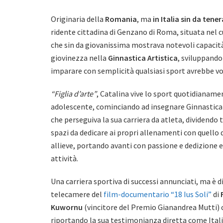
Originaria della
Romania
, ma
in Italia sin da tene
ridente cittadina di Genzano di Roma, situata nel cu
che sin da giovanissima mostrava notevoli capacità
giovinezza nella
Ginnastica Artistica
, sviluppando
imparare con semplicità qualsiasi sport avrebbe vo
“Figlia d’arte”
, Catalina vive lo sport quotidianame
adolescente, cominciando ad insegnare Ginnastica
che perseguiva la sua carriera da atleta, dividendo 
spazi da dedicare ai propri allenamenti con quello 
allieve, portando avanti con passione e dedizione
attività.
Una carriera sportiva di successi annunciati, ma è di
telecamere del
film-documentario “18 Ius Soli”
di
Kuwornu
(vincitore del Premio Gianandrea Mutti) 
riportando la sua testimonianza diretta come Itali