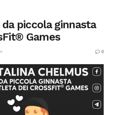
 da piccola ginnasta
ssFit® Games
0
es