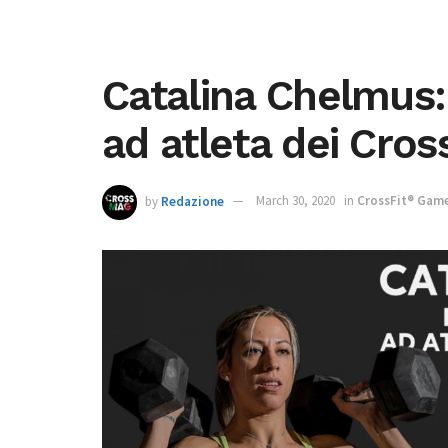
Catalina Chelmus:
ad atleta dei Cro
by
Redazione
March 30, 2020
in
CrossFit® Gam