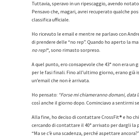
Tuttavia, speravo in un ripescaggio, avendo notato 
Pensavo che, magari, avrei recuperato qualche posiz
classifica ufficiale.
Ho ricevuto le email e mentre ne parlavo con Andr
di prendere delle “no rep”. Quando ho aperto la mai
no rep!
“, sono rimasto sorpreso.
A quel punto, ero consapevole che 43° non era un g
per le fasi finali. Fino all’ultimo giorno, erano già
un’email che non è arrivata.
Ho pensato:
“Forse mi chiameranno domani, data la 
così anche il giorno dopo. Cominciavo a sentirmi se
Alla fine, ho deciso di contattare CrossFit® e ho 
cercando di contattare il 40° arrivato per dargli la
“Ma se c’è una scadenza, perché aspettare ancora?”