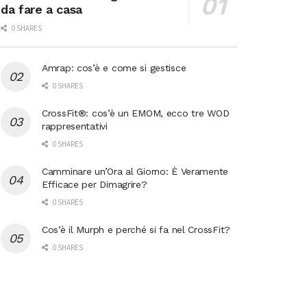
da fare a casa
0 SHARES
Amrap: cos’è e come si gestisce
0 SHARES
CrossFit®: cos’è un EMOM, ecco tre WOD
rappresentativi
0 SHARES
Camminare un’Ora al Giorno: È Veramente
Efficace per Dimagrire?
0 SHARES
Cos’è il Murph e perché si fa nel CrossFit?
0 SHARES