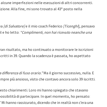
alcune imperfezioni nelle esecuzioni di altri concorrenti.
ione. Alla fine, mi sono trovato al 43° posto nella
ea
[di Salvatore]
e il mio coach Federico
[Ticenghi
], pensavo
l e ho letto:
“Complimenti, non hai ricevuto neanche una
ran risultato, ma ho continuato a monitorare le iscrizioni
 iscritti in 39. Quando la scadenza è passata, ho aspettato
differenza di fuso orario.”
Ma il giorno successivo, nulla. E
mpre più ansioso, visto che contavo ancora solo 39 iscritti.
chiesto chiarimenti. Loro mi hanno spiegato che stavano
 possibilità di partecipare. In quel momento, ho pensato:
 Mi hanno rassicurato, dicendo che in realtà non c’era una