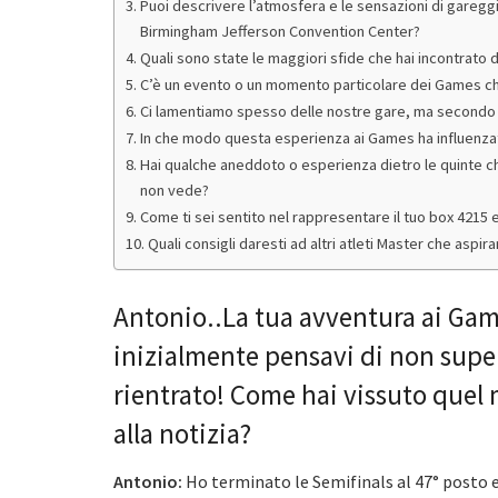
Puoi descrivere l’atmosfera e le sensazioni di garegg
Birmingham Jefferson Convention Center?
Quali sono state le maggiori sfide che hai incontrato
C’è un evento o un momento particolare dei Games che 
Ci lamentiamo spesso delle nostre gare, ma secondo t
In che modo questa esperienza ai Games ha influenzato 
Hai qualche aneddoto o esperienza dietro le quinte c
non vede?
Come ti sei sentito nel rappresentare il tuo box 4215 e l
Quali consigli daresti ad altri atleti Master che aspi
Antonio..La tua avventura ai Gam
inizialmente pensavi di non supera
rientrato! Come hai vissuto quel 
alla notizia?
Antonio
:
Ho terminato le Semifinals al 47° posto e 