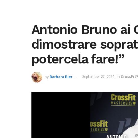
Antonio Bruno ai
dimostrare soprat
potercela fare!”
by
Barbara Bier
September 27, 2024
in
CrossFit