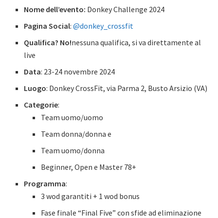
Nome dell’evento:
Donkey Challenge 2024
Pagina Social
:
@donkey_crossfit
Qualifica? No!
nessuna qualifica, si va direttamente al
live
Data
: 23-24 novembre 2024
Luogo
: Donkey CrossFit, via Parma 2, Busto Arsizio (VA)
Categorie
:
Team uomo/uomo
Team donna/donna e
Team uomo/donna
Beginner, Open e Master 78+
Programma
:
3 wod garantiti + 1 wod bonus
Fase finale “Final Five” con sfide ad eliminazione