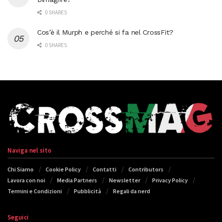
0 SHARES
Cos’è il Murph e perché si fa nel CrossFit?
0 SHARES
Naviga nel sito
Chi Siamo
Cookie Policy
Contatti
Contributors
Lavora con noi
Media Partners
Newsletter
Privacy Policy
Termini e Condizioni
Pubblicità
Regali da nerd
Seguici