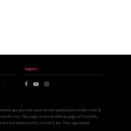
Seguici
imenti qui riportati sono nostre opinioni personali e non di
rossfit.com. This page is not an official page of CrossFit,
ch are not endorsed by CrossFit, Inc. The registered