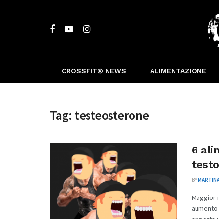
CROSSFIT® NEWS
ALIMENTAZIONE
Tag:
testeosterone
6 ali
test
BY
MARTINA
Maggior m
aumento d