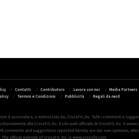
icy
Contatti
Contributors
Lavora con noi
Media Partners
olicy
Termini e Condizioni
Pubblicità
Regali da nerd
 non è associata a, o autorizzata da, CrossFit, Inc. Tutti i commenti e sugger
lusivamente alla CrossFit, Inc. Il sito web ufficiale di CrossFit, Inc. è www.c
Inc. All comments and suggestions reported hereby are our own opinions, whi
The official website of CrossFit, Inc. is www.crossfit.com.