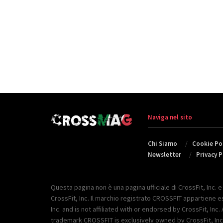
Naviga nel sito
Chi Siamo
Cookie Pol
Newsletter
Privacy P
Questa pagina non è una pagina ufficiale di CrossFit, Inc. e
CrossFit, Inc. Il marchio registrato CROSSFIT appartiene esc
Inc. and is not affiliated with or endorsed by CrossFit, 
trademark CROSSFIT is exclusively owned by CrossFit, Inc. 