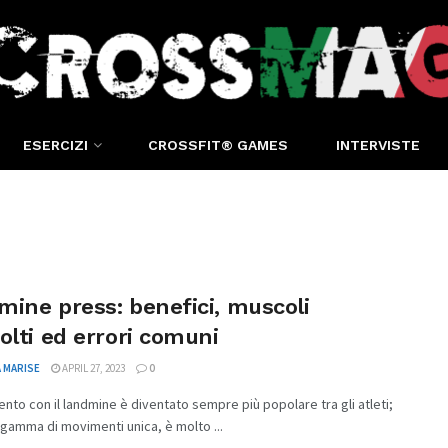
ESERCIZI
CROSSFIT® GAMES
INTERVISTE
ine press: benefici, muscoli
olti ed errori comuni
 MARISE
APRIL 27, 2023
0
ento con il landmine è diventato sempre più popolare tra gli atleti;
 gamma di movimenti unica, è molto ...