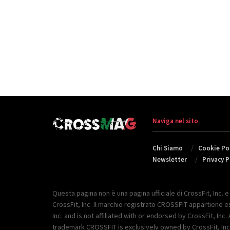
Naviga nel sito
Chi Siamo
Cookie Pol
Newsletter
Privacy P
Questa pagina non è una pagina ufficiale di CrossFit, Inc. e
CrossFit, Inc. Il marchio registrato CROSSFIT appartiene esc
Inc. and is not affiliated with or endorsed by CrossFit, 
trademark CROSSFIT is exclusively owned by CrossFit, Inc. 