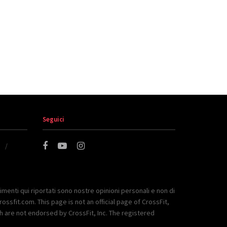
Seguici
imenti qui riportati sono nostre opinioni personali e non di
rossfit.com. This page is not an official page of CrossFit,
ch are not endorsed by CrossFit, Inc. The registered