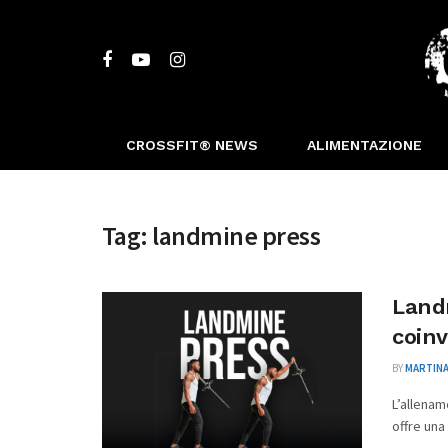
CROSSFIT® NEWS
ALIMENTAZIONE
Tag:
landmine press
Landm
coinv
BY
MARTINA
L’allenam
offre una