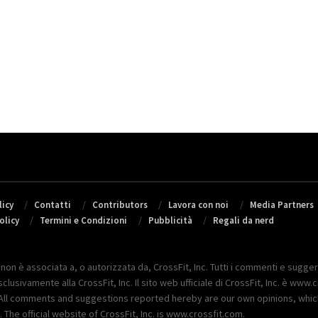
icy
Contatti
Contributors
Lavora con noi
Media Partners
olicy
Termini e Condizioni
Pubblicità
Regali da nerd
 non è associata a, o autorizzata da, CrossFit, Inc. Tutti i commenti e sugger
lusivamente alla CrossFit, Inc. Il sito web ufficiale di CrossFit, Inc. è www.c
Inc. All comments and suggestions reported hereby are our own opinions, whi
The official website of CrossFit, Inc. is www.crossfit.com.