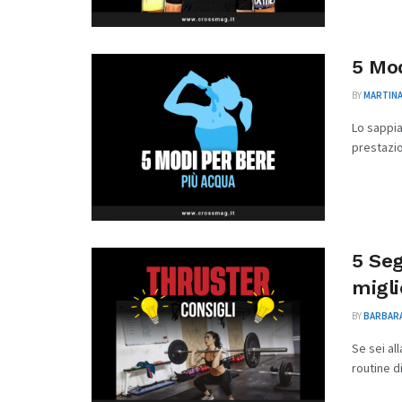
5 Mod
BY
MARTINA
Lo sappia
prestazion
5 Seg
migli
BY
BARBARA
Se sei al
routine di