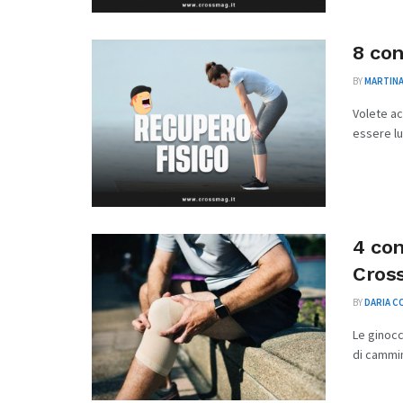
8 con
BY
MARTINA
Volete ac
essere lun
4 con
Cross
BY
DARIA 
Le ginocc
di cammin