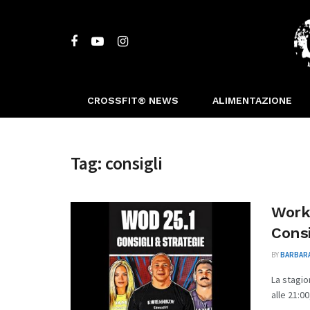
CROSSFIT® NEWS
ALIMENTAZIONE
Tag:
consigli
Work
Consi
BY
BARBARA
La stagio
alle 21:00