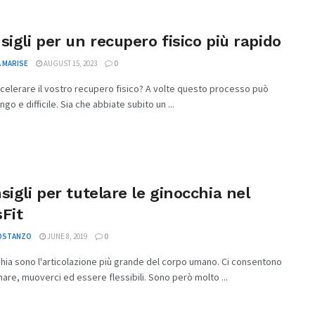
sigli per un recupero fisico più rapido
 MARISE
AUGUST 15, 2023
0
celerare il vostro recupero fisico? A volte questo processo può
go e difficile. Sia che abbiate subito un ...
sigli per tutelare le ginocchia nel
Fit
COSTANZO
JUNE 8, 2019
0
hia sono l'articolazione più grande del corpo umano. Ci consentono
are, muoverci ed essere flessibili. Sono però molto ...