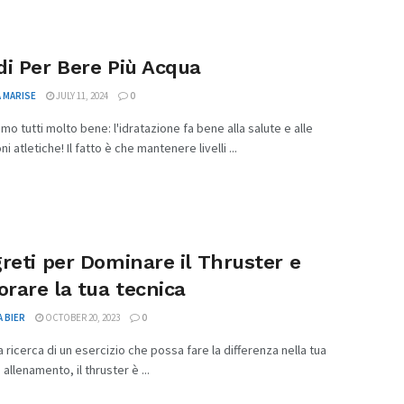
i Per Bere Più Acqua
 MARISE
JULY 11, 2024
0
mo tutti molto bene: l'idratazione fa bene alla salute e alle
i atletiche! Il fatto è che mantenere livelli ...
reti per Dominare il Thruster e
orare la tua tecnica
 BIER
OCTOBER 20, 2023
0
la ricerca di un esercizio che possa fare la differenza nella tua
 allenamento, il thruster è ...