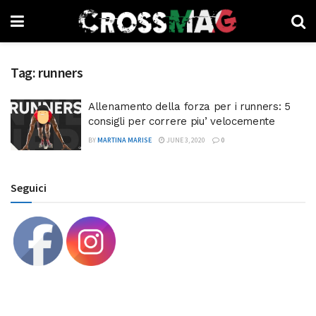
Tag:
runners
Allenamento della forza per i runners: 5
consigli per correre piu’ velocemente
BY
MARTINA MARISE
JUNE 3, 2020
0
Seguici