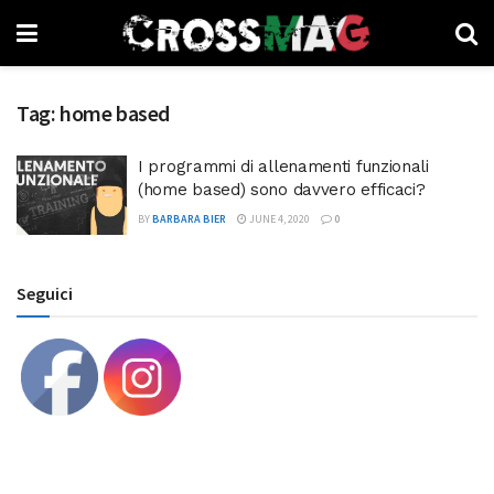
Tag:
home based
I programmi di allenamenti funzionali
(home based) sono davvero efficaci?
BY
BARBARA BIER
JUNE 4, 2020
0
Seguici