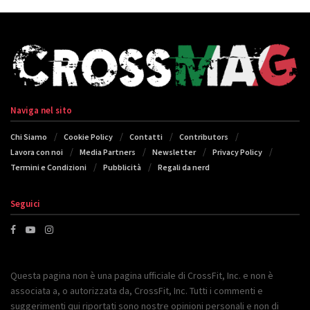
Naviga nel sito
Chi Siamo
Cookie Policy
Contatti
Contributors
Lavora con noi
Media Partners
Newsletter
Privacy Policy
Termini e Condizioni
Pubblicità
Regali da nerd
Seguici
Questa pagina non è una pagina ufficiale di CrossFit, Inc. e non è
associata a, o autorizzata da, CrossFit, Inc. Tutti i commenti e
suggerimenti qui riportati sono nostre opinioni personali e non di