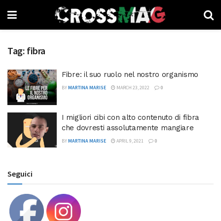
Tag:
fibra
Fibre: il suo ruolo nel nostro organismo
BY
MARTINA MARISE
MARCH 23, 2022
0
I migliori cibi con alto contenuto di fibra
che dovresti assolutamente mangiare
BY
MARTINA MARISE
APRIL 9, 2021
0
Seguici