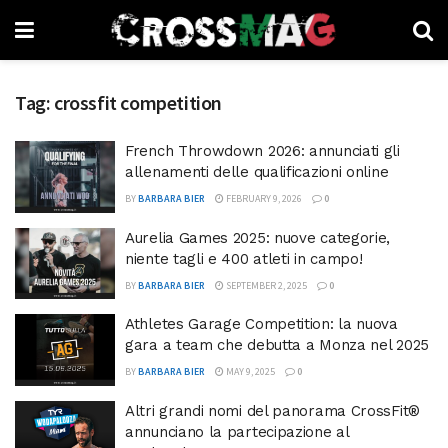
Tag:
crossfit competition
French Throwdown 2026: annunciati gli
allenamenti delle qualificazioni online
BY
BARBARA BIER
FEBRUARY 9, 2026
0
Aurelia Games 2025: nuove categorie,
niente tagli e 400 atleti in campo!
BY
BARBARA BIER
SEPTEMBER 2, 2025
0
Athletes Garage Competition: la nuova
gara a team che debutta a Monza nel 2025
BY
BARBARA BIER
MAY 9, 2025
0
Altri grandi nomi del panorama CrossFit®
annunciano la partecipazione al